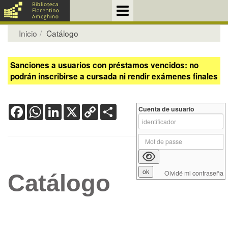
Inicio
Catálogo
Sanciones a usuarios con préstamos vencidos: no
podrán inscribirse a cursada ni rendir exámenes finales
Facebook
WhatsApp
LinkedIn
X
Copy
Share
Cuenta de usuario
Link
Olvidé mi contraseña
Catálogo