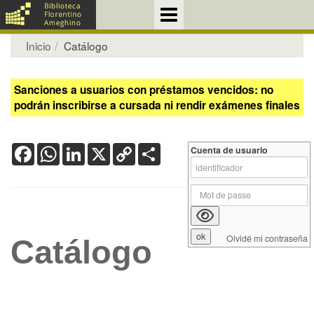
Inicio
Catálogo
Sanciones a usuarios con préstamos vencidos: no
podrán inscribirse a cursada ni rendir exámenes finales
Facebook
WhatsApp
LinkedIn
X
Copy
Share
Cuenta de usuario
Link
Olvidé mi contraseña
Catálogo