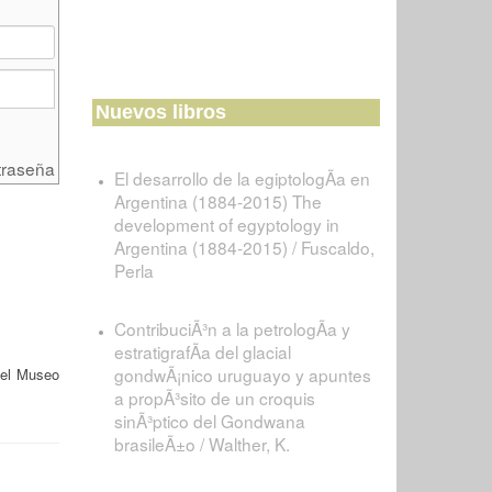
Nuevos libros
traseña
El desarrollo de la egiptologÃ­a en
Argentina (1884-2015) The
development of egyptology in
Argentina (1884-2015) / Fuscaldo,
Perla
ContribuciÃ³n a la petrologÃ­a y
estratigrafÃ­a del glacial
gondwÃ¡nico uruguayo y apuntes
del Museo
a propÃ³sito de un croquis
sinÃ³ptico del Gondwana
brasileÃ±o / Walther, K.