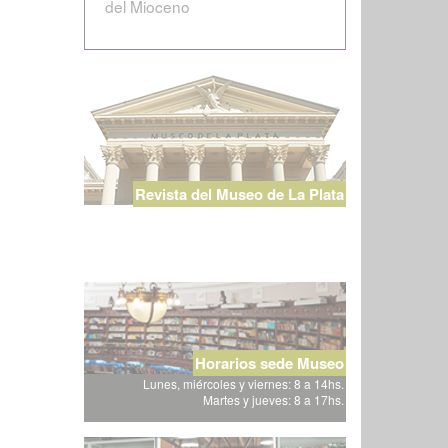
del Mioceno
Revista del Museo de La Plata
Horarios sede Museo
Lunes, miércoles y viernes: 8 a 14hs.
Martes y jueves: 8 a 17hs.