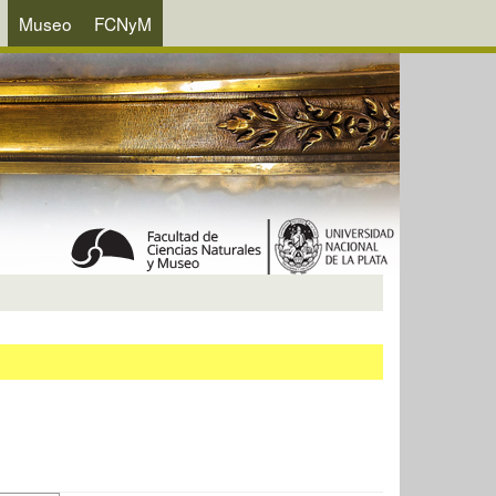
Museo
FCNyM