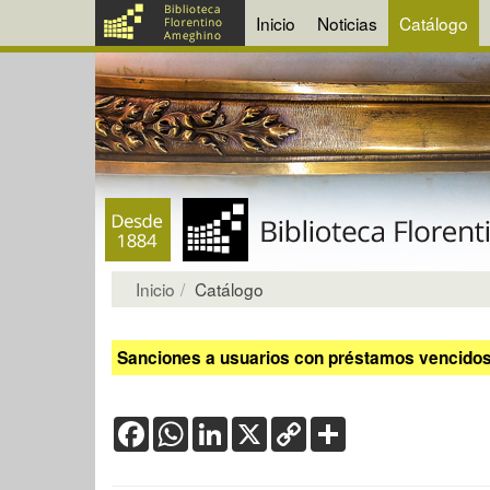
Inicio
Noticias
Catálogo
Inicio
Catálogo
Sanciones a usuarios con préstamos vencidos:
Facebook
WhatsApp
LinkedIn
X
Copy
Share
Link