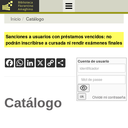
Inicio
Catálogo
Sanciones a usuarios con préstamos vencidos: no
podrán inscribirse a cursada ni rendir exámenes finales
Facebook
WhatsApp
LinkedIn
X
Copy
Share
Cuenta de usuario
Link
Olvidé mi contraseña
Catálogo