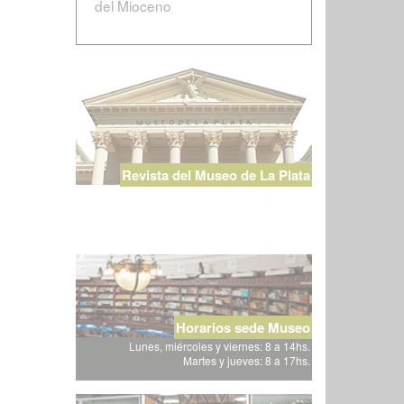
del Mioceno
Revista del Museo de La Plata
Horarios sede Museo
Lunes, miércoles y viernes: 8 a 14hs.
Martes y jueves: 8 a 17hs.