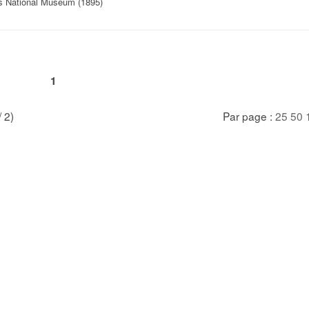
es National Museum (1895)
1
/ 2)
Par page :
25
50