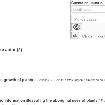
Cuenta de usuario
Olvidé mi con
e autor (
2
)
he growth of plants
/
Frederick V. Coville
/ Washington : Smithsonian In
d information illustrating the aboriginal uses of plants
/
Fr