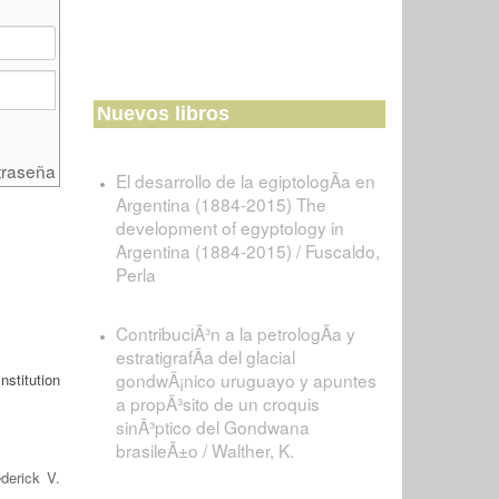
Nuevos libros
traseña
El desarrollo de la egiptologÃ­a en
Argentina (1884-2015) The
development of egyptology in
Argentina (1884-2015) / Fuscaldo,
Perla
ContribuciÃ³n a la petrologÃ­a y
estratigrafÃ­a del glacial
gondwÃ¡nico uruguayo y apuntes
stitution
a propÃ³sito de un croquis
sinÃ³ptico del Gondwana
brasileÃ±o / Walther, K.
ederick V.