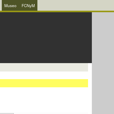
Museo
FCNyM