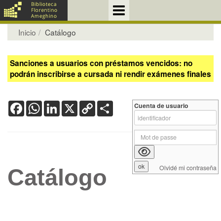
Inicio
Catálogo
Sanciones a usuarios con préstamos vencidos: no
podrán inscribirse a cursada ni rendir exámenes finales
Facebook
WhatsApp
LinkedIn
X
Copy
Share
Cuenta de usuario
Link
Olvidé mi contraseña
Catálogo