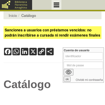
Inicio
Catálogo
Sanciones a usuarios con préstamos vencidos: no
podrán inscribirse a cursada ni rendir exámenes finales
Facebook
WhatsApp
LinkedIn
X
Copy
Share
Cuenta de usuario
Link
Olvidé mi contraseña
Catálogo