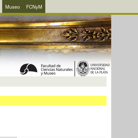
Museo
FCNyM