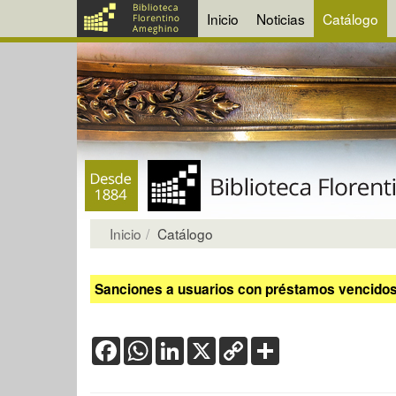
Inicio
Noticias
Catálogo
Inicio
Catálogo
Sanciones a usuarios con préstamos vencidos:
Facebook
WhatsApp
LinkedIn
X
Copy
Share
Link