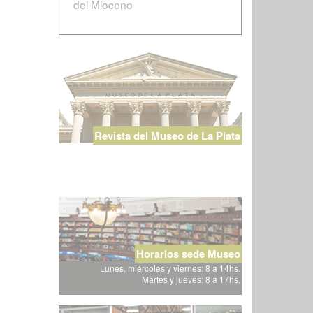
del Mioceno
Revista del Museo de La Plata
Horarios sede Museo
Lunes, miércoles y viernes: 8 a 14hs.
Martes y jueves: 8 a 17hs.