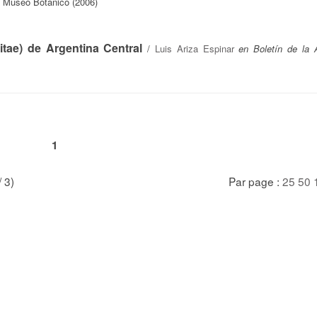
. Museo Botánico (2006)
tae) de Argentina Central
/
Luis Ariza Espinar
en Boletín de la
1
/ 3)
Par page :
25
50