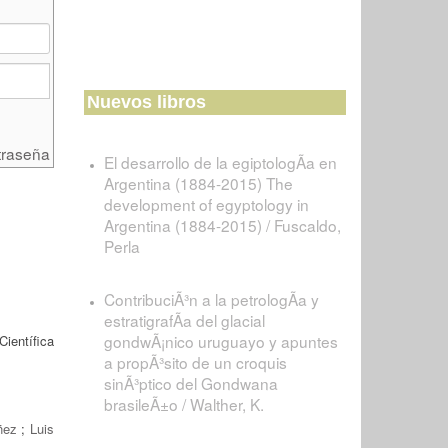
Nuevos libros
traseña
El desarrollo de la egiptologÃ­a en
Argentina (1884-2015) The
development of egyptology in
Argentina (1884-2015) / Fuscaldo,
Perla
ContribuciÃ³n a la petrologÃ­a y
estratigrafÃ­a del glacial
gondwÃ¡nico uruguayo y apuntes
ientífica
a propÃ³sito de un croquis
sinÃ³ptico del Gondwana
brasileÃ±o / Walther, K.
ñez
;
Luis