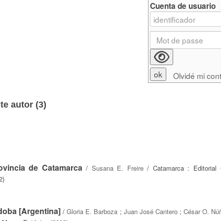
Cuenta de usuario
Olvidé mi con
e autor (
3
)
rovincia de Catamarca
/
Susana E. Freire
/ Catamarca : Editorial C
2)
rdoba [Argentina]
/
Gloria E. Barboza
;
Juan José Cantero
;
César O. Nú