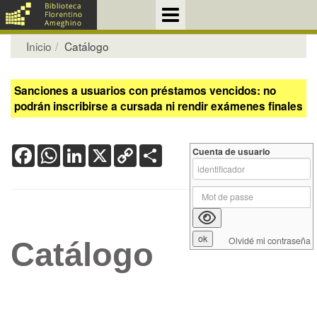
Inicio
Catálogo
Sanciones a usuarios con préstamos vencidos: no
podrán inscribirse a cursada ni rendir exámenes finales
Facebook
WhatsApp
LinkedIn
X
Copy
Share
Cuenta de usuario
Link
Olvidé mi contraseña
Catálogo