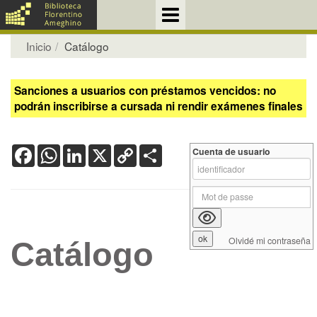
Inicio
Catálogo
Sanciones a usuarios con préstamos vencidos: no
podrán inscribirse a cursada ni rendir exámenes finales
Facebook
WhatsApp
LinkedIn
X
Copy
Share
Cuenta de usuario
Link
Olvidé mi contraseña
Catálogo