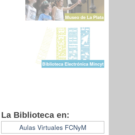
Museo de La Plata
Biblioteca Electrónica Mincyt
La Biblioteca en:
Aulas Virtuales FCNyM