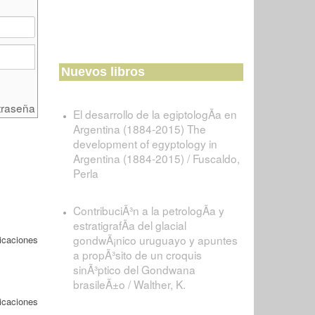
Nuevos libros
traseña
El desarrollo de la egiptologÃ­a en
Argentina (1884-2015) The
development of egyptology in
Argentina (1884-2015) / Fuscaldo,
Perla
ContribuciÃ³n a la petrologÃ­a y
estratigrafÃ­a del glacial
gondwÃ¡nico uruguayo y apuntes
icaciones
a propÃ³sito de un croquis
sinÃ³ptico del Gondwana
brasileÃ±o / Walther, K.
icaciones