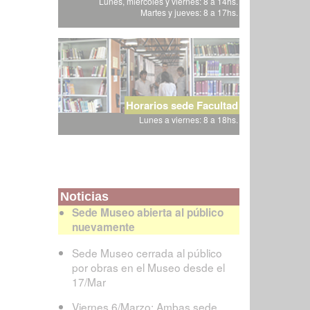
Lunes, miércoles y viernes: 8 a 14hs.
Martes y jueves: 8 a 17hs.
Horarios sede Facultad
Lunes a viernes: 8 a 18hs.
Noticias
Sede Museo abierta al público
nuevamente
Sede Museo cerrada al público
por obras en el Museo desde el
17/Mar
Viernes 6/Marzo: Ambas sede