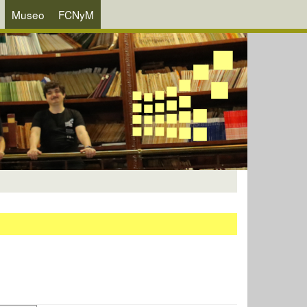
Museo
FCNyM