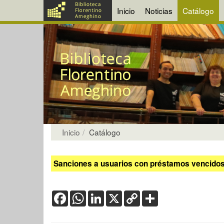
Inicio
Noticias
Catálogo
Inicio
Catálogo
Sanciones a usuarios con préstamos vencidos:
Facebook
WhatsApp
LinkedIn
X
Copy
Share
Link