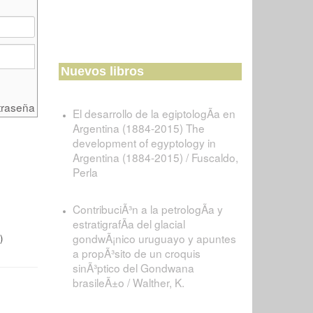
Nuevos libros
traseña
El desarrollo de la egiptologÃ­a en
Argentina (1884-2015) The
development of egyptology in
Argentina (1884-2015) / Fuscaldo,
Perla
ContribuciÃ³n a la petrologÃ­a y
estratigrafÃ­a del glacial
gondwÃ¡nico uruguayo y apuntes
)
a propÃ³sito de un croquis
sinÃ³ptico del Gondwana
brasileÃ±o / Walther, K.