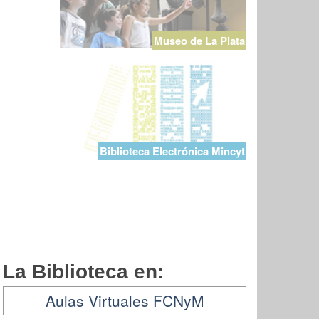
Museo de La Plata
Biblioteca Electrónica Mincyt
La Biblioteca en:
Aulas Virtuales FCNyM