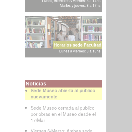
Lunes, miércoles y viernes: 8 a 14hs.
Martes y jueves: 8 a 17hs.
Horarios sede Facultad
Lunes a viernes: 8 a 18hs.
Noticias
Sede Museo abierta al público
nuevamente
Sede Museo cerrada al público
por obras en el Museo desde el
17/Mar
Viernes 6/Marzo: Ambas sede