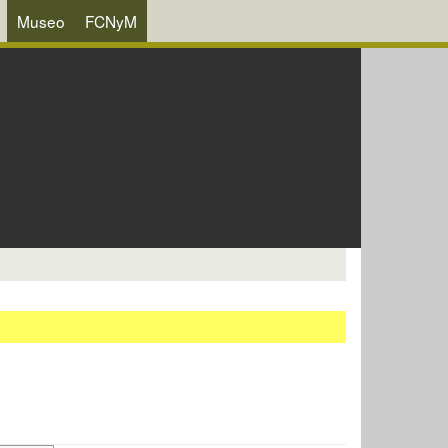
Museo
FCNyM