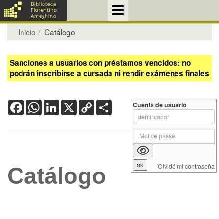
Inicio
Catálogo
Sanciones a usuarios con préstamos vencidos: no
podrán inscribirse a cursada ni rendir exámenes finales
Facebook
WhatsApp
LinkedIn
X
Copy
Share
Cuenta de usuario
Link
Olvidé mi contraseña
Catálogo