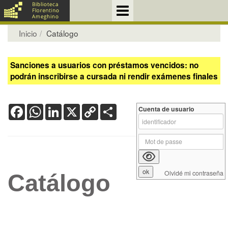
Inicio
Catálogo
Sanciones a usuarios con préstamos vencidos: no
podrán inscribirse a cursada ni rendir exámenes finales
Facebook
WhatsApp
LinkedIn
X
Copy
Share
Cuenta de usuario
Link
Olvidé mi contraseña
Catálogo