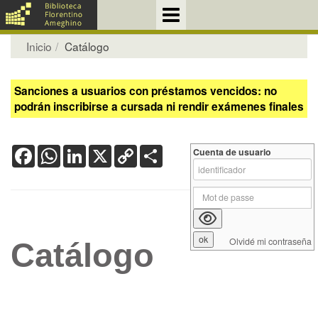
Inicio
Catálogo
Sanciones a usuarios con préstamos vencidos: no
podrán inscribirse a cursada ni rendir exámenes finales
Facebook
WhatsApp
LinkedIn
X
Copy
Share
Cuenta de usuario
Link
Olvidé mi contraseña
Catálogo