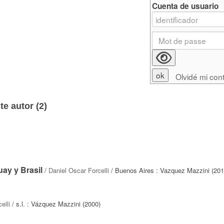
Cuenta de usuario
Olvidé mi con
e autor (
2
)
ay y Brasil
/
Daniel Oscar Forcelli
/ Buenos Aires : Vazquez Mazzini (201
elli
/ s.l. : Vázquez Mazzini (2000)