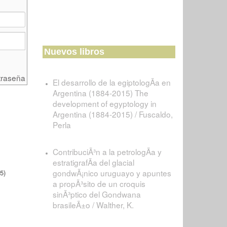
Nuevos libros
traseña
El desarrollo de la egiptologÃ­a en
Argentina (1884-2015) The
development of egyptology in
Argentina (1884-2015) / Fuscaldo,
Perla
ContribuciÃ³n a la petrologÃ­a y
estratigrafÃ­a del glacial
gondwÃ¡nico uruguayo y apuntes
5)
a propÃ³sito de un croquis
sinÃ³ptico del Gondwana
brasileÃ±o / Walther, K.