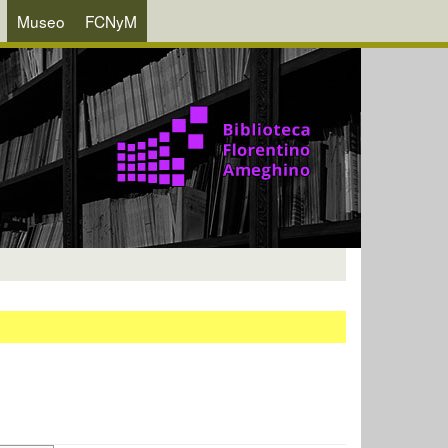
Museo
FCNyM