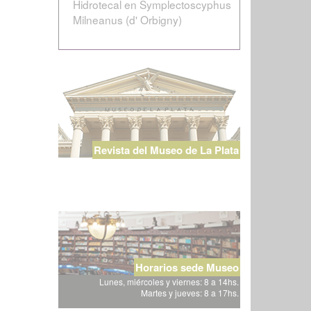
Hidrotecal en Symplectoscyphus
Milneanus (d' Orbigny)
Revista del Museo de La Plata
Horarios sede Museo
Lunes, miércoles y viernes: 8 a 14hs.
Martes y jueves: 8 a 17hs.