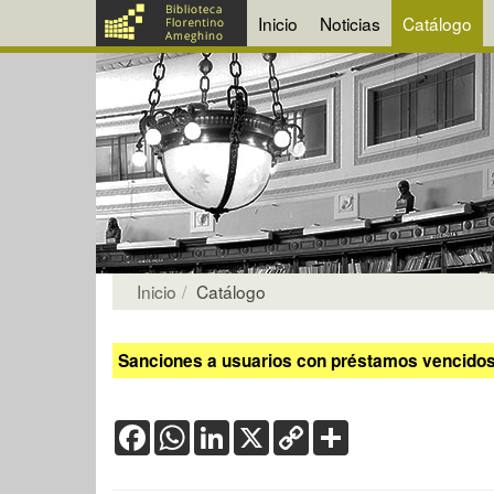
Inicio
Noticias
Catálogo
Inicio
Catálogo
Sanciones a usuarios con préstamos vencidos:
Facebook
WhatsApp
LinkedIn
X
Copy
Share
Link