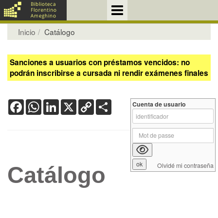
Inicio
Catálogo
Sanciones a usuarios con préstamos vencidos: no
podrán inscribirse a cursada ni rendir exámenes finales
Facebook
WhatsApp
LinkedIn
X
Copy
Share
Cuenta de usuario
Link
Olvidé mi contraseña
Catálogo