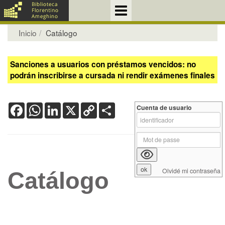
Inicio
Catálogo
Sanciones a usuarios con préstamos vencidos: no
podrán inscribirse a cursada ni rendir exámenes finales
Facebook
WhatsApp
LinkedIn
X
Copy
Share
Cuenta de usuario
Link
Olvidé mi contraseña
Catálogo