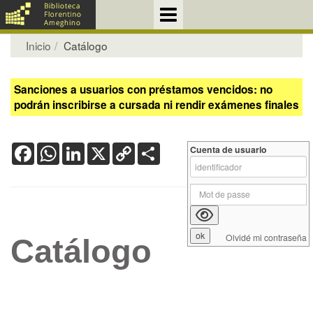
Inicio
Catálogo
Sanciones a usuarios con préstamos vencidos: no
podrán inscribirse a cursada ni rendir exámenes finales
Facebook
WhatsApp
LinkedIn
X
Copy
Share
Cuenta de usuario
Link
Olvidé mi contraseña
Catálogo