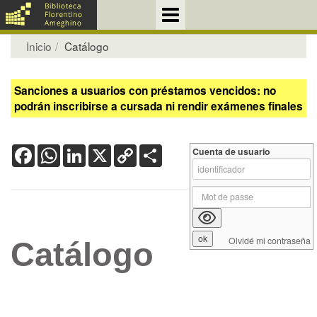
Inicio
Catálogo
Sanciones a usuarios con préstamos vencidos: no
podrán inscribirse a cursada ni rendir exámenes finales
Facebook
WhatsApp
LinkedIn
X
Copy
Share
Cuenta de usuario
Link
Olvidé mi contraseña
Catálogo