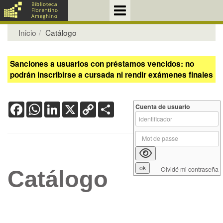
Inicio
Catálogo
Sanciones a usuarios con préstamos vencidos: no
podrán inscribirse a cursada ni rendir exámenes finales
Facebook
WhatsApp
LinkedIn
X
Copy
Share
Cuenta de usuario
Link
Olvidé mi contraseña
Catálogo