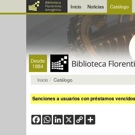
Inicio
Noticias
Catálogo
Inicio
Catálogo
Sanciones a usuarios con préstamos vencidos:
Facebook
WhatsApp
LinkedIn
X
Copy
Share
Link