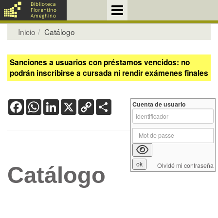
Inicio
Catálogo
Sanciones a usuarios con préstamos vencidos: no
podrán inscribirse a cursada ni rendir exámenes finales
Facebook
WhatsApp
LinkedIn
X
Copy
Share
Cuenta de usuario
Link
Olvidé mi contraseña
Catálogo