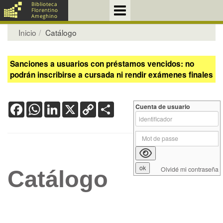
Inicio
Catálogo
Sanciones a usuarios con préstamos vencidos: no
podrán inscribirse a cursada ni rendir exámenes finales
Facebook
WhatsApp
LinkedIn
X
Copy
Share
Cuenta de usuario
Link
Olvidé mi contraseña
Catálogo