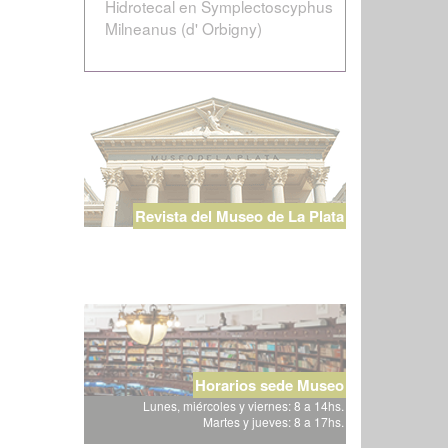
Hidrotecal en Symplectoscyphus
Milneanus (d' Orbigny)
Revista del Museo de La Plata
Horarios sede Museo
Lunes, miércoles y viernes: 8 a 14hs.
Martes y jueves: 8 a 17hs.