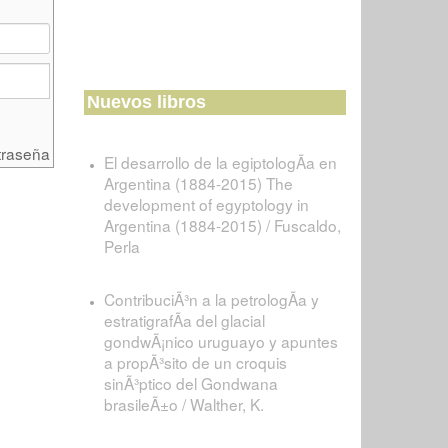
Nuevos libros
traseña
El desarrollo de la egiptologÃ­a en
Argentina (1884-2015) The
development of egyptology in
Argentina (1884-2015) / Fuscaldo,
Perla
ContribuciÃ³n a la petrologÃ­a y
estratigrafÃ­a del glacial
gondwÃ¡nico uruguayo y apuntes
a propÃ³sito de un croquis
sinÃ³ptico del Gondwana
brasileÃ±o / Walther, K.