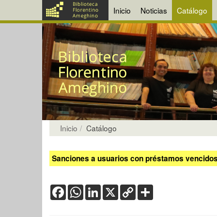
Inicio
Noticias
Catálogo
Inicio
Catálogo
Sanciones a usuarios con préstamos vencidos:
Facebook
WhatsApp
LinkedIn
X
Copy
Share
Link