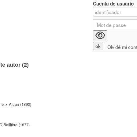
Cuenta de usuario
Olvidé mi con
e autor (
2
)
Félix Alcan (1892)
G.Baillière (1877)