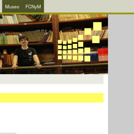
Museo
FCNyM