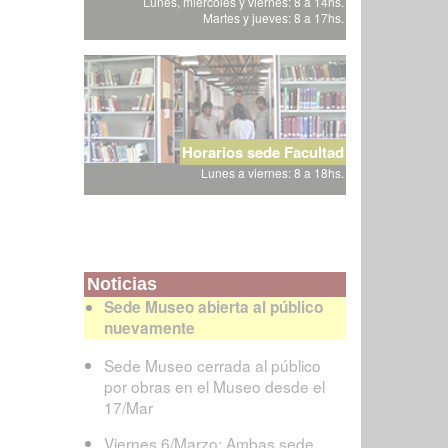
Lunes, miércoles y viernes: 8 a 14hs.
Martes y jueves: 8 a 17hs.
Horarios sede Facultad
Lunes a viernes: 8 a 18hs.
Noticias
Sede Museo abierta al público
nuevamente
Sede Museo cerrada al público
por obras en el Museo desde el
17/Mar
Viernes 6/Marzo: Ambas sede