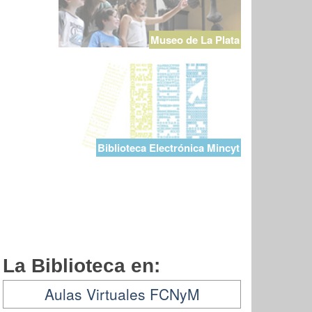
Museo de La Plata
Biblioteca Electrónica Mincyt
La Biblioteca en:
Aulas Virtuales FCNyM