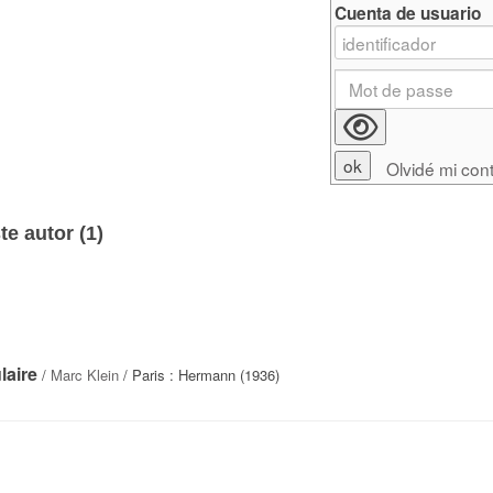
Cuenta de usuario
Olvidé mi con
e autor (
1
)
laire
/
Marc Klein
/ Paris : Hermann (1936)