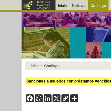
Inicio
Noticias
Catálogo
Inicio
Catálogo
Sanciones a usuarios con préstamos vencidos:
Facebook
WhatsApp
LinkedIn
X
Copy
Share
Link