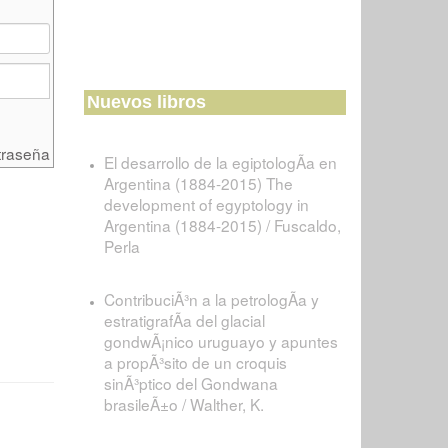
Nuevos libros
traseña
El desarrollo de la egiptologÃ­a en
Argentina (1884-2015) The
development of egyptology in
Argentina (1884-2015) / Fuscaldo,
Perla
ContribuciÃ³n a la petrologÃ­a y
estratigrafÃ­a del glacial
gondwÃ¡nico uruguayo y apuntes
a propÃ³sito de un croquis
sinÃ³ptico del Gondwana
brasileÃ±o / Walther, K.