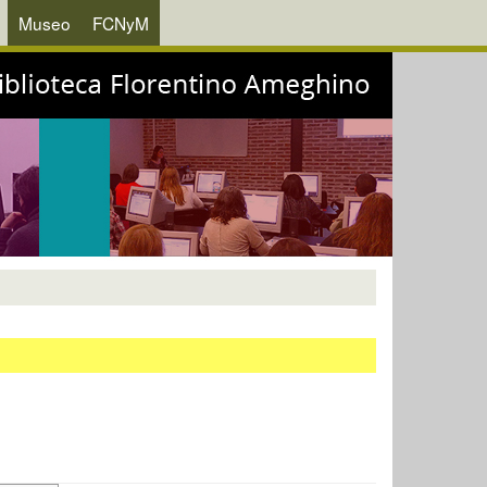
Museo
FCNyM