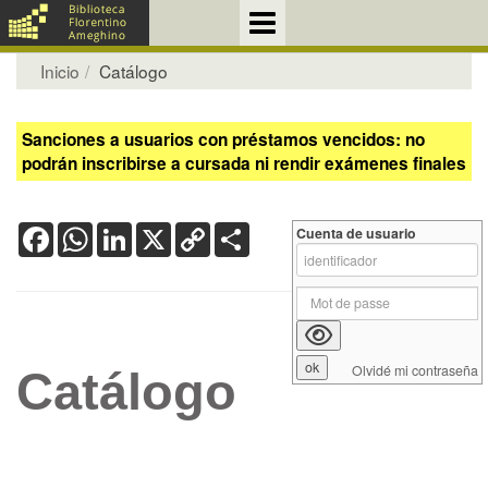
Inicio
Catálogo
Sanciones a usuarios con préstamos vencidos: no
podrán inscribirse a cursada ni rendir exámenes finales
Facebook
WhatsApp
LinkedIn
X
Copy
Share
Cuenta de usuario
Link
Olvidé mi contraseña
Catálogo