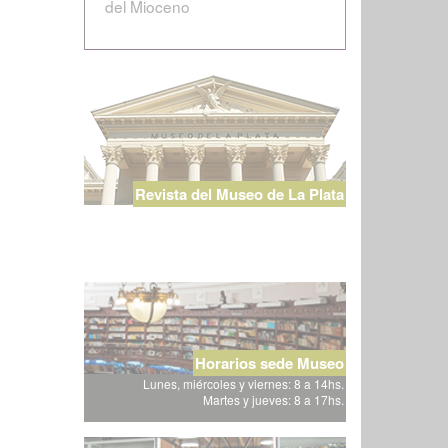
del Mioceno
Revista del Museo de La Plata
Horarios sede Museo
Lunes, miércoles y viernes: 8 a 14hs.
Martes y jueves: 8 a 17hs.