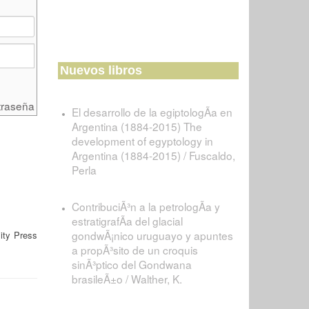
Nuevos libros
traseña
El desarrollo de la egiptologÃ­a en
Argentina (1884-2015) The
development of egyptology in
Argentina (1884-2015) / Fuscaldo,
Perla
ContribuciÃ³n a la petrologÃ­a y
estratigrafÃ­a del glacial
gondwÃ¡nico uruguayo y apuntes
ity Press
a propÃ³sito de un croquis
sinÃ³ptico del Gondwana
brasileÃ±o / Walther, K.