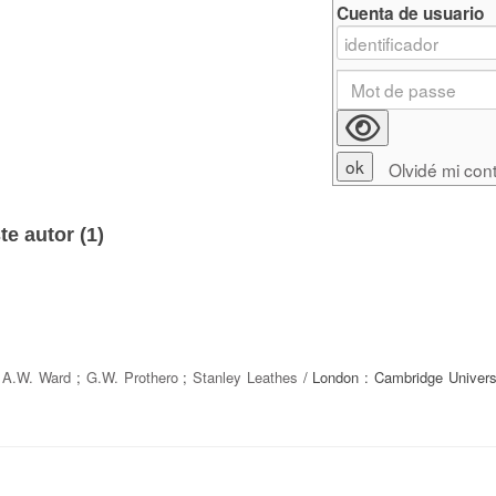
Cuenta de usuario
Olvidé mi con
e autor (
1
)
/
A.W. Ward
;
G.W. Prothero
;
Stanley Leathes
/ London : Cambridge Univers