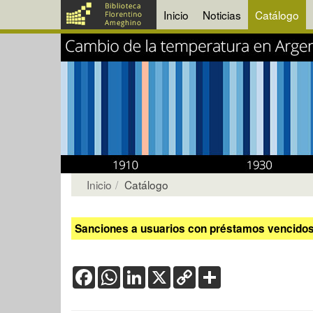
Inicio
Noticias
Catálogo
Inicio
Catálogo
Sanciones a usuarios con préstamos vencidos:
Facebook
WhatsApp
LinkedIn
X
Copy
Share
Link