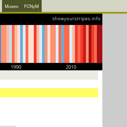
Museo
FCNyM