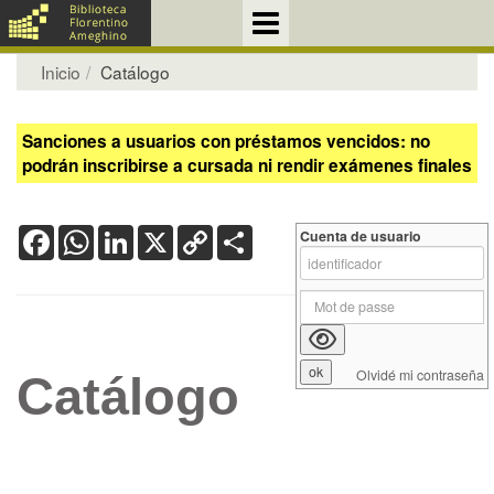
Inicio
Catálogo
Sanciones a usuarios con préstamos vencidos: no
podrán inscribirse a cursada ni rendir exámenes finales
Facebook
WhatsApp
LinkedIn
X
Copy
Share
Cuenta de usuario
Link
Olvidé mi contraseña
Catálogo