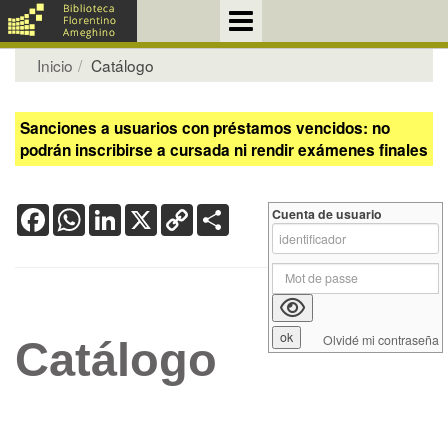
Inicio
Catálogo
Sanciones a usuarios con préstamos vencidos: no
podrán inscribirse a cursada ni rendir exámenes finales
Facebook
WhatsApp
LinkedIn
X
Copy
Share
Cuenta de usuario
Link
Olvidé mi contraseña
Catálogo