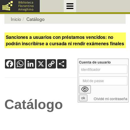
Inicio
Catálogo
Sanciones a usuarios con préstamos vencidos: no
podrán inscribirse a cursada ni rendir exámenes finales
Facebook
WhatsApp
LinkedIn
X
Copy
Share
Cuenta de usuario
Link
Olvidé mi contraseña
Catálogo