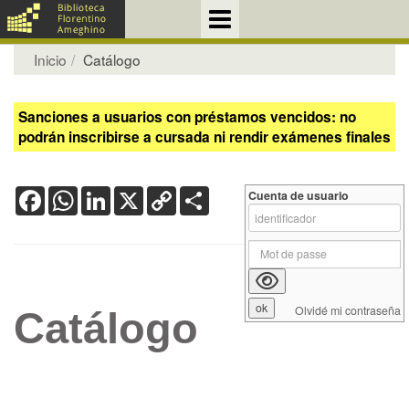
Inicio
Catálogo
Sanciones a usuarios con préstamos vencidos: no
podrán inscribirse a cursada ni rendir exámenes finales
Facebook
WhatsApp
LinkedIn
X
Copy
Share
Cuenta de usuario
Link
Olvidé mi contraseña
Catálogo