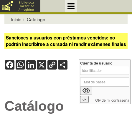
Inicio
Catálogo
Sanciones a usuarios con préstamos vencidos: no
podrán inscribirse a cursada ni rendir exámenes finales
Facebook
WhatsApp
LinkedIn
X
Copy
Share
Cuenta de usuario
Link
Olvidé mi contraseña
Catálogo