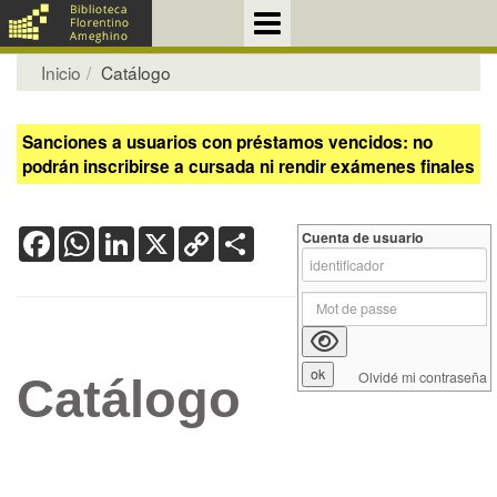
Inicio
Catálogo
Sanciones a usuarios con préstamos vencidos: no
podrán inscribirse a cursada ni rendir exámenes finales
Facebook
WhatsApp
LinkedIn
X
Copy
Share
Cuenta de usuario
Link
Olvidé mi contraseña
Catálogo