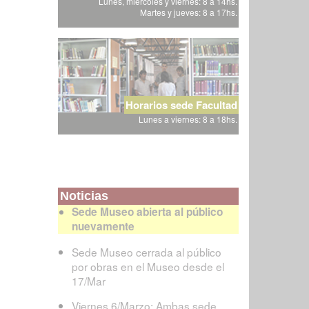
Lunes, miércoles y viernes: 8 a 14hs.
Martes y jueves: 8 a 17hs.
Horarios sede Facultad
Lunes a viernes: 8 a 18hs.
Noticias
Sede Museo abierta al público
nuevamente
Sede Museo cerrada al público
por obras en el Museo desde el
17/Mar
Viernes 6/Marzo: Ambas sede