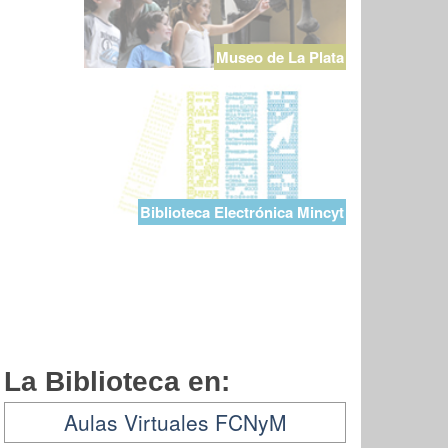
Museo de La Plata
Biblioteca Electrónica Mincyt
La Biblioteca en:
Aulas Virtuales FCNyM