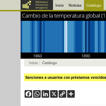
Inicio
Noticias
Catálogo
Inicio
Catálogo
Sanciones a usuarios con préstamos vencidos:
Facebook
WhatsApp
LinkedIn
X
Copy
Share
Link