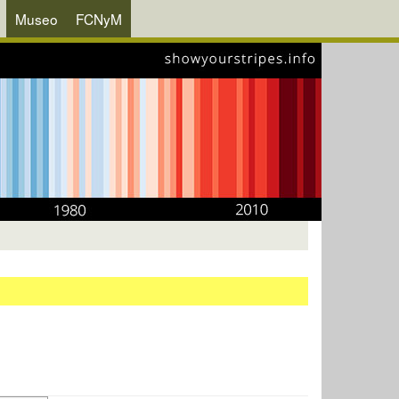
Museo
FCNyM