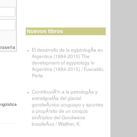
Nuevos libros
traseña
El desarrollo de la egiptologÃ­a en
Argentina (1884-2015) The
development of egyptology in
Argentina (1884-2015) / Fuscaldo,
Perla
ContribuciÃ³n a la petrologÃ­a y
estratigrafÃ­a del glacial
gondwÃ¡nico uruguayo y apuntes
ngüística
a propÃ³sito de un croquis
sinÃ³ptico del Gondwana
brasileÃ±o / Walther, K.