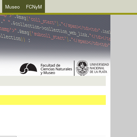
Museo
FCNyM