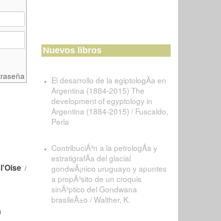
Nuevos libros
traseña
El desarrollo de la egiptologÃ­a en
Argentina (1884-2015) The
development of egyptology in
Argentina (1884-2015) / Fuscaldo,
Perla
ContribuciÃ³n a la petrologÃ­a y
estratigrafÃ­a del glacial
l'Oise
gondwÃ¡nico uruguayo y apuntes
/
a propÃ³sito de un croquis
sinÃ³ptico del Gondwana
brasileÃ±o / Walther, K.
)