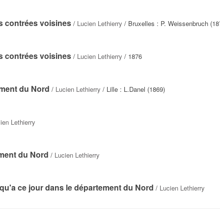
 contrées voisines
/
Lucien Lethierry
/ Bruxelles : P. Weissenbruch (18
 contrées voisines
/
Lucien Lethierry
/ 1876
ement du Nord
/
Lucien Lethierry
/ Lille : L.Danel (1869)
ien Lethierry
ment du Nord
/
Lucien Lethierry
squ'a ce jour dans le département du Nord
/
Lucien Lethierry