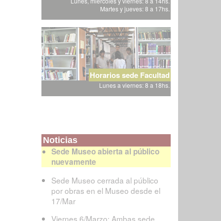
Lunes, miércoles y viernes: 8 a 14hs.
Martes y jueves: 8 a 17hs.
Horarios sede Facultad
Lunes a viernes: 8 a 18hs.
Noticias
Sede Museo abierta al público
nuevamente
Sede Museo cerrada al público
por obras en el Museo desde el
17/Mar
Viernes 6/Marzo: Ambas sede