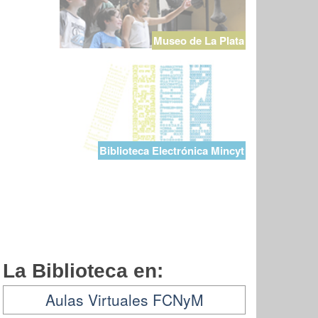
Museo de La Plata
Biblioteca Electrónica Mincyt
La Biblioteca en:
Aulas Virtuales FCNyM