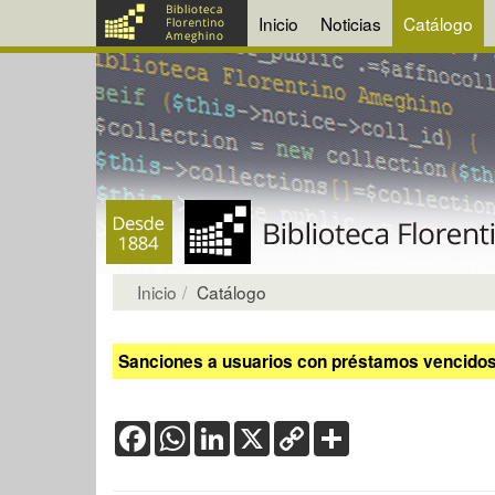
Inicio
Noticias
Catálogo
Inicio
Catálogo
Sanciones a usuarios con préstamos vencidos:
Facebook
WhatsApp
LinkedIn
X
Copy
Share
Link