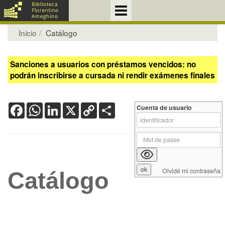
Inicio
Catálogo
Sanciones a usuarios con préstamos vencidos: no
podrán inscribirse a cursada ni rendir exámenes finales
Facebook
WhatsApp
LinkedIn
X
Copy
Share
Cuenta de usuario
Link
Olvidé mi contraseña
Catálogo