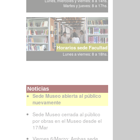
Lunes, miércoles y viernes: 8 a 14hs.
Martes y jueves: 8 a 17hs.
Horarios sede Facultad
Lunes a viernes: 8 a 18hs.
Noticias
Sede Museo abierta al público
nuevamente
Sede Museo cerrada al público
por obras en el Museo desde el
17/Mar
Viernes 6/Marzo: Ambas sede