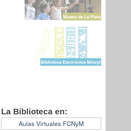
Museo de La Plata
Biblioteca Electrónica Mincyt
La Biblioteca en:
Aulas Virtuales FCNyM