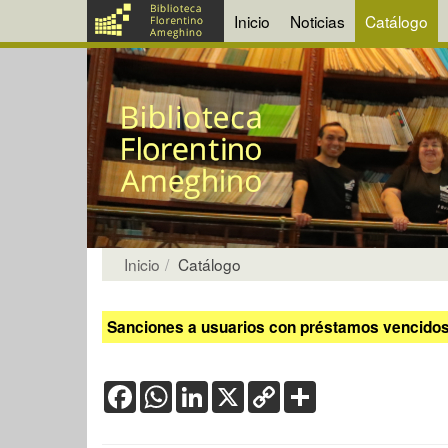
Inicio
Noticias
Catálogo
Inicio
Catálogo
Sanciones a usuarios con préstamos vencidos:
Facebook
WhatsApp
LinkedIn
X
Copy
Share
Link