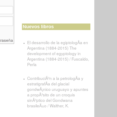
Nuevos libros
traseña
El desarrollo de la egiptologÃ­a en
Argentina (1884-2015) The
development of egyptology in
Argentina (1884-2015) / Fuscaldo,
Perla
ContribuciÃ³n a la petrologÃ­a y
estratigrafÃ­a del glacial
gondwÃ¡nico uruguayo y apuntes
a propÃ³sito de un croquis
sinÃ³ptico del Gondwana
brasileÃ±o / Walther, K.