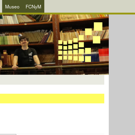
Museo
FCNyM