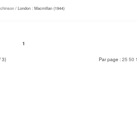
tchinson
/ London : Macmillan (1944)
1
/ 3)
Par page :
25
50