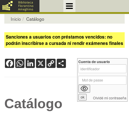
Inicio
Catálogo
Sanciones a usuarios con préstamos vencidos: no
podrán inscribirse a cursada ni rendir exámenes finales
Facebook
WhatsApp
LinkedIn
X
Copy
Share
Cuenta de usuario
Link
Olvidé mi contraseña
Catálogo