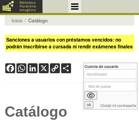
Inicio
Catálogo
Sanciones a usuarios con préstamos vencidos: no
podrán inscribirse a cursada ni rendir exámenes finales
Facebook
WhatsApp
LinkedIn
X
Copy
Share
Cuenta de usuario
Link
Olvidé mi contraseña
Catálogo