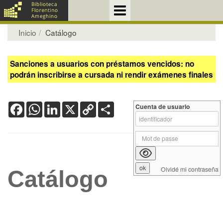
Inicio
Catálogo
Sanciones a usuarios con préstamos vencidos: no
podrán inscribirse a cursada ni rendir exámenes finales
Facebook
WhatsApp
LinkedIn
X
Copy
Share
Cuenta de usuario
Link
Olvidé mi contraseña
Catálogo