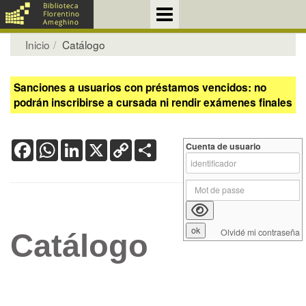
Inicio
Catálogo
Sanciones a usuarios con préstamos vencidos: no
podrán inscribirse a cursada ni rendir exámenes finales
Facebook
WhatsApp
LinkedIn
X
Copy
Share
Cuenta de usuario
Link
Olvidé mi contraseña
Catálogo