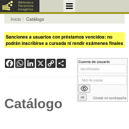
Inicio
Catálogo
Sanciones a usuarios con préstamos vencidos: no
podrán inscribirse a cursada ni rendir exámenes finales
Facebook
WhatsApp
LinkedIn
X
Copy
Share
Cuenta de usuario
Link
Olvidé mi contraseña
Catálogo