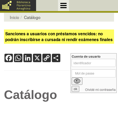
Inicio
Catálogo
Sanciones a usuarios con préstamos vencidos: no
podrán inscribirse a cursada ni rendir exámenes finales
Facebook
WhatsApp
LinkedIn
X
Copy
Share
Cuenta de usuario
Link
Olvidé mi contraseña
Catálogo