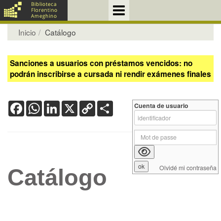
Inicio
Catálogo
Sanciones a usuarios con préstamos vencidos: no
podrán inscribirse a cursada ni rendir exámenes finales
Facebook
WhatsApp
LinkedIn
X
Copy
Share
Cuenta de usuario
Link
Olvidé mi contraseña
Catálogo