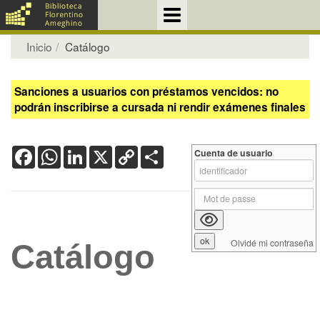
Inicio
Catálogo
Sanciones a usuarios con préstamos vencidos: no
podrán inscribirse a cursada ni rendir exámenes finales
Facebook
WhatsApp
LinkedIn
X
Copy
Share
Cuenta de usuario
Link
Olvidé mi contraseña
Catálogo