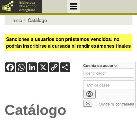
Inicio
Catálogo
Sanciones a usuarios con préstamos vencidos: no
podrán inscribirse a cursada ni rendir exámenes finales
Facebook
WhatsApp
LinkedIn
X
Copy
Share
Cuenta de usuario
Link
Olvidé mi contraseña
Catálogo