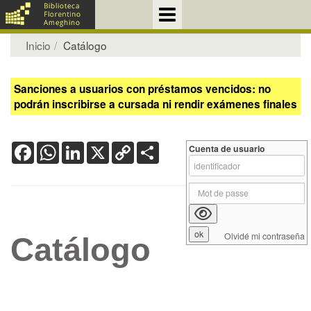
Inicio
Catálogo
Sanciones a usuarios con préstamos vencidos: no
podrán inscribirse a cursada ni rendir exámenes finales
Facebook
WhatsApp
LinkedIn
X
Copy
Share
Cuenta de usuario
Link
Olvidé mi contraseña
Catálogo