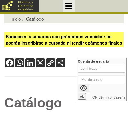
Inicio
Catálogo
Sanciones a usuarios con préstamos vencidos: no
podrán inscribirse a cursada ni rendir exámenes finales
Facebook
WhatsApp
LinkedIn
X
Copy
Share
Cuenta de usuario
Link
Olvidé mi contraseña
Catálogo