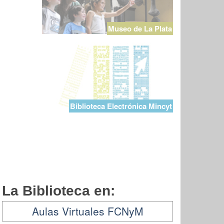
Museo de La Plata
Biblioteca Electrónica Mincyt
La Biblioteca en:
Aulas Virtuales FCNyM