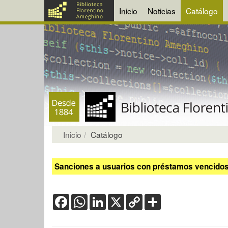
Inicio
Noticias
Catálogo
Inicio
Catálogo
Sanciones a usuarios con préstamos vencidos:
Facebook
WhatsApp
LinkedIn
X
Copy
Share
Link