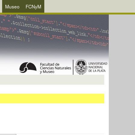
Museo
FCNyM