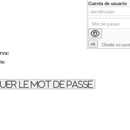
Cuenta de usuario
Olvidé mi con
rva:
ña:
uer le mot de passe