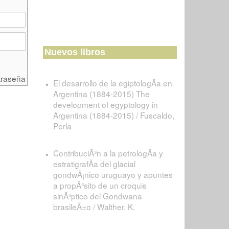
Nuevos libros
traseña
El desarrollo de la egiptologÃ­a en
Argentina (1884-2015) The
development of egyptology in
Argentina (1884-2015) / Fuscaldo,
Perla
ContribuciÃ³n a la petrologÃ­a y
estratigrafÃ­a del glacial
gondwÃ¡nico uruguayo y apuntes
a propÃ³sito de un croquis
sinÃ³ptico del Gondwana
brasileÃ±o / Walther, K.