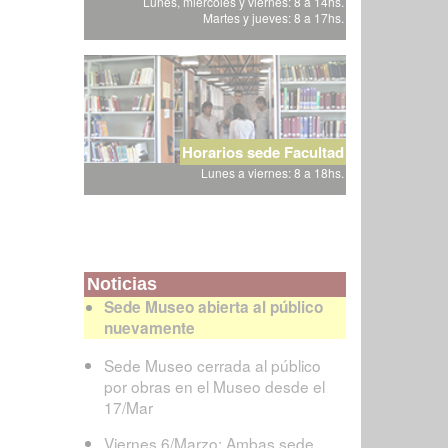
Lunes, miércoles y viernes: 8 a 14hs.
Martes y jueves: 8 a 17hs.
Horarios sede Facultad
Lunes a viernes: 8 a 18hs.
Noticias
Sede Museo abierta al público
nuevamente
Sede Museo cerrada al público
por obras en el Museo desde el
17/Mar
Viernes 6/Marzo: Ambas sede